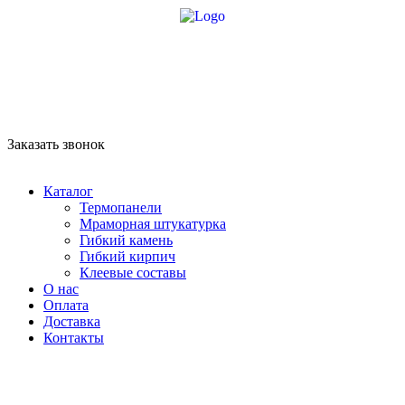
8 958 756-83-08
info@stroikaitochka.ru
Заказать звонок
RU
EN
Каталог
Термопанели
Мраморная штукатурка
Гибкий камень
Гибкий кирпич
Клеевые составы
О нас
Оплата
Доставка
Контакты