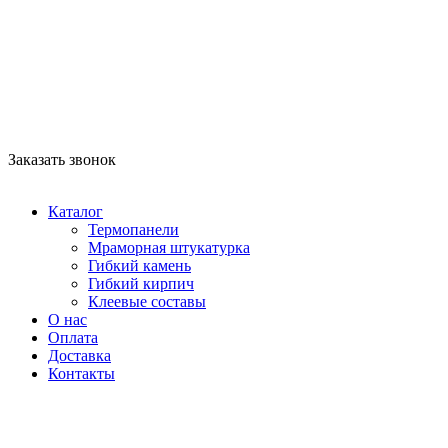
8 958 756-83-08
info@stroikaitochka.ru
Заказать звонок
RU
EN
Каталог
Термопанели
Мраморная штукатурка
Гибкий камень
Гибкий кирпич
Клеевые составы
О нас
Оплата
Доставка
Контакты