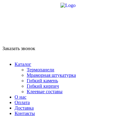
8 958 756-83-08
info@stroikaitochka.ru
Заказать звонок
RU
EN
Каталог
Термопанели
Мраморная штукатурка
Гибкий камень
Гибкий кирпич
Клеевые составы
О нас
Оплата
Доставка
Контакты