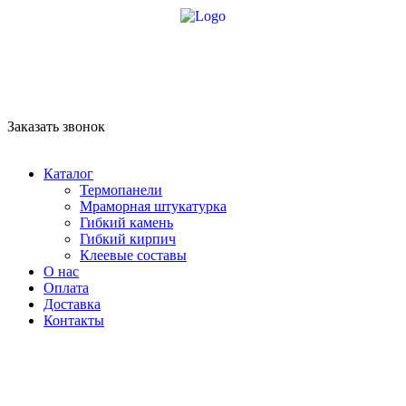
8 958 756-83-08
info@stroikaitochka.ru
Заказать звонок
RU
EN
Каталог
Термопанели
Мраморная штукатурка
Гибкий камень
Гибкий кирпич
Клеевые составы
О нас
Оплата
Доставка
Контакты